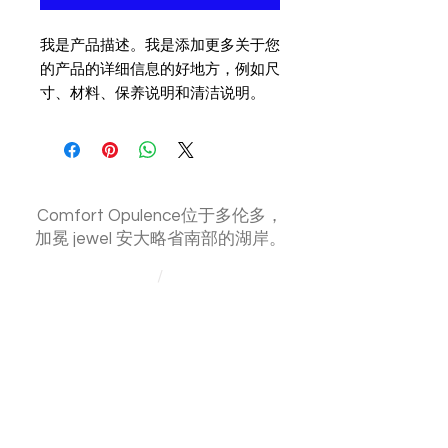
我是产品描述。我是添加更多关于您
的产品的详细信息的好地方，例如尺
寸、材料、保养说明和清洁说明。
Comfort Opulence位于多伦多，
加冕
jewel
安大略省南部的湖岸。
/
12约克街，多伦多，安大略
comfortopulence
@gmail
.com
任何问题？随时在线联系我们