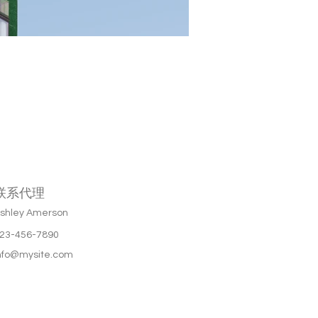
联系代理
shley Amerson
23-456-7890
nfo@mysite.com