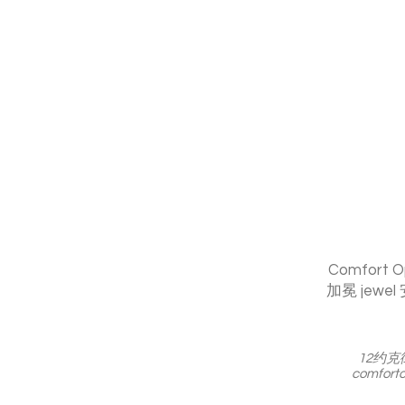
Comfort
加冕
jewel
12约
comfort