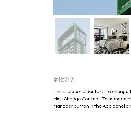
属性说明
This is placeholder text. To change 
click Change Content. To manage all 
Manager button in the Add panel on 