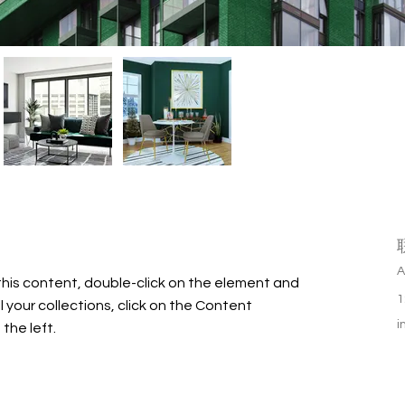
A
this content, double-click on the element and 
1
your collections, click on the Content 
i
the left.