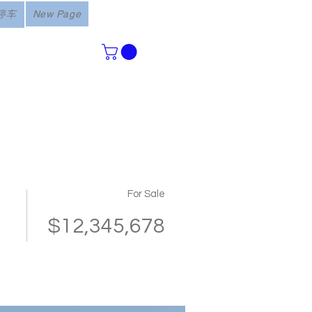
停车
New Page
For Sale
$12,345,678