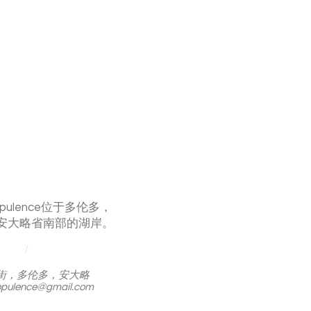
 Opulence位于多伦多，
安大略省南部的湖岸。
/
克街，多伦多，安大略
opulence
@gmail
.com